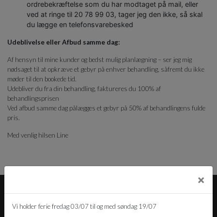
ordrebekræftelse som du har modtaget på mail, eller
ved at ringe til 20 78 99 03, tager jeg den ikke, så skal
du lægge en telefonsvarebesked
Udeblivelse eller Afbud samme dag:
Af hensyn til mine kunder og bedst mulig planlægning – ser jeg mig
nødsaget til at opkræve et gebyr på enhver behandling, såfremt du ikke
møder til den bookede tid.
Udebliver du fra din behandling, faktureres du 100% af
behandlingsprisen
Ved afbud samme dag pålægges et gebyr på 50% af behandlingens fulde
pris.
Med venlig hilsen Line
×
Vi holder ferie fredag 03/07 til og med søndag 19/07
Firmainfo