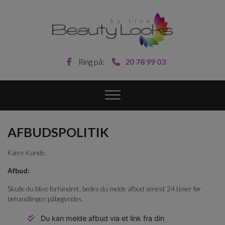
Gå
til
hovedindhold
Ring på:
20 78 99 03
AFBUDSPOLITIK
Kære Kunde.
Afbud:
Skulle du blive forhindret, bedes du melde afbud senest 24 timer før
behandlingen påbegyndes.
Du kan melde afbud via et link fra din