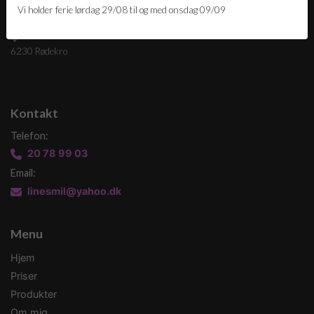
Vi holder ferie lørdag 29/08 til og med onsdag 09/09
BeautyLooks By Line
Vestertoft 42 Genner,
6230 Rødekro
Kontakt
Telefon:
20 78 99 03
Email:
linesmil@yahoo.dk
Menu
Hjem
Priser
Produkter
Om mig