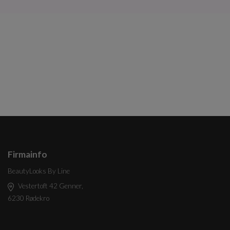
Firmainfo
BeautyLooks By Line
Vestertoft 42 Genner,
6230 Rødekro