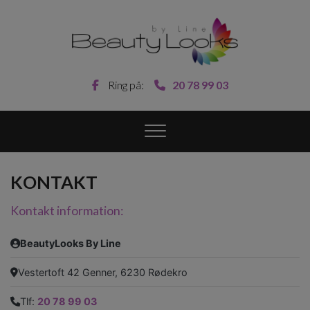
Gå
til
hovedindhold
Ring på:
20 78 99 03
KONTAKT
Kontakt information:
BeautyLooks By Line
Vestertoft 42 Genner, 6230 Rødekro
Tlf:
20 78 99 03