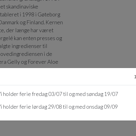
Det skandinaviske
tableret i 1998 i Gøteborg
 Danmark og Finland. Kernen
nte, der længe har været
rgelé kan enten presses og
lgte ingredienser til
 hovedingrediensen i de
Vera Gelly og Forever Aloe
i holder ferie fredag 03/07 til og med søndag 19/07
i holder ferie lørdag 29/08 til og med onsdag 09/09