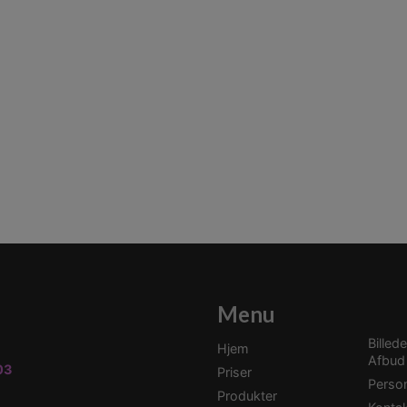
Menu
Billede
Hjem
Afbud
03
Priser
Person
Produkter