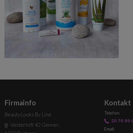
Firmainfo
Kontakt
Telefon:
BeautyLooks By Line
20 78 99 
Vestertoft 42 Genner,
Email: