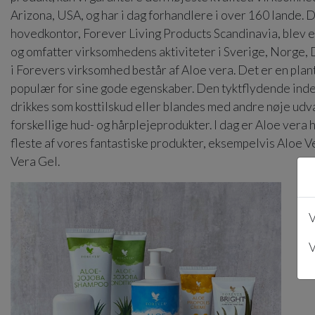
Arizona, USA, og har i dag forhandlere i over 160 lande. 
hovedkontor, Forever Living Products Scandinavia, blev e
og omfatter virksomhedens aktiviteter i Sverige, Norge,
i Forevers virksomhed består af Aloe vera. Det er en pla
populær for sine gode egenskaber. Den tyktflydende inde
drikkes som kosttilskud eller blandes med andre nøje udva
forskellige hud- og hårplejeprodukter. I dag er Aloe vera
fleste af vores fantastiske produkter, eksempelvis Aloe 
Vera Gel.
V
V