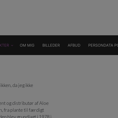
KTER
OM MIG
BILLEDER
AFBUD
PERSONDATA PO
ikken, da jeg ikke
nt og distributør af Aloe
 fra plante til færdigt
den blev grundlagt i 1978 i