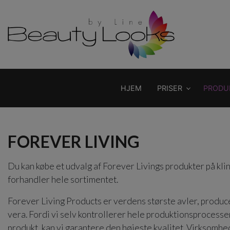
Gå
til
hovedindhold
HJEM
PRISER
PRODU
FOREVER LIVING
Du kan købe et udvalg af Forever Livings produkter på klin
forhandler hele sortimentet.
Forever Living Products er verdens største avler, produce
vera. Fordi vi selv kontrollerer hele produktionsprocessen,
produkt, kan vi garantere den højeste kvalitet. Virksomhe